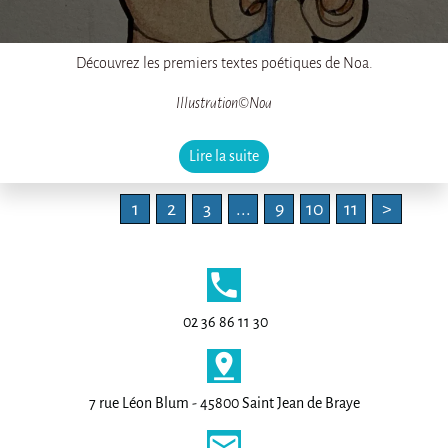
Découvrez les premiers textes poétiques de Noa.
Illustration©Noa
Lire la suite
1
2
3
...
9
10
11
>
phone
02 36 86 11 30
pin_drop
7 rue Léon Blum - 45800 Saint Jean de Braye
email