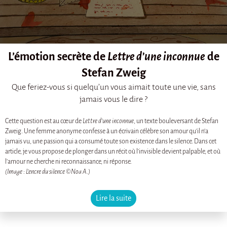
L’émotion secrète de
Lettre d’une inconnue
de
Stefan Zweig
Que feriez-vous si quelqu’un vous aimait toute une vie, sans
jamais vous le dire ?
Cette question est au cœur de
Lettre d’une inconnue
, un texte bouleversant de Stefan
Zweig. Une femme anonyme confesse à un écrivain célèbre son amour qu’il n’a
jamais vu, une passion qui a consumé toute son existence dans le silence. Dans cet
article, je vous propose de plonger dans un récit où l’invisible devient palpable, et où
l’amour ne cherche ni reconnaissance, ni réponse.
(Image : L'encre du silence ©Noa A.)
Lire la suite