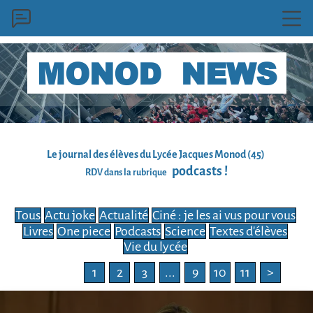
MONOD NEWS
Le
journal
des élèves du Lycée Jacques Monod (45)
podcasts !
RDV dans la rubrique
Tous
Actu joke
Actualité
Ciné : je les ai vus pour vous
Livres
One piece
Podcasts
Science
Textes d'élèves
Vie du lycée
1
2
3
...
9
10
11
>