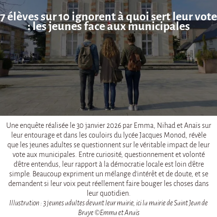
7 élèves sur 10 ignorent à quoi sert leur vote
: les jeunes face aux municipales
Une enquête réalisée le 30 janvier 2026 par Emma, Nihad et Anaïs sur
leur entourage et dans les couloirs du lycée Jacques Monod, révèle
que les jeunes adultes se questionnent sur le véritable impact de leur
vote aux municipales. Entre curiosité, questionnement et volonté
d'être entendus, leur rapport à la démocratie locale est loin d'être
simple. Beaucoup expriment un mélange d'intérêt et de doute, et se
demandent si leur voix peut réellement faire bouger les choses dans
leur quotidien.
Illustration : 3 jeunes adultes devant leur mairie, ici la mairie de Saint Jean de
Braye ©Emma et Anaïs