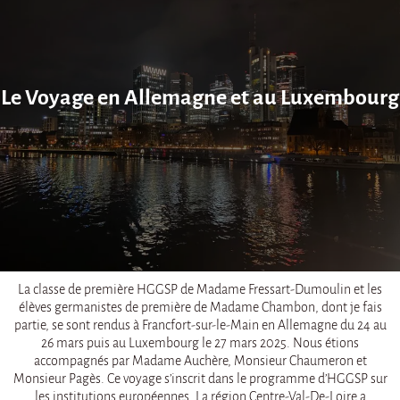
Le Voyage en Allemagne et au Luxembourg
La classe de première HGGSP de Madame Fressart-Dumoulin et les
élèves germanistes de première de Madame Chambon, dont je fais
partie, se sont rendus à Francfort-sur-le-Main en Allemagne du 24 au
26 mars puis au Luxembourg le 27 mars 2025. Nous étions
accompagnés par Madame Auchère, Monsieur Chaumeron et
Monsieur Pagès. Ce voyage s’inscrit dans le programme d’HGGSP sur
les institutions européennes. La région Centre-Val-De-Loire a