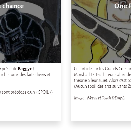
a chance
One P
e
présente
Baggy et
Cet article sur les Grands Corsai
r histoire, des faits divers et
Marshall D. Teach. Vous allez déc
théorie à leur sujet.
Alors c’est p
(Aucun spoil des arcs suivants Z
s sont précédés d’un « SPOIL »)
Image : Weevil et Teach ©Emy B.