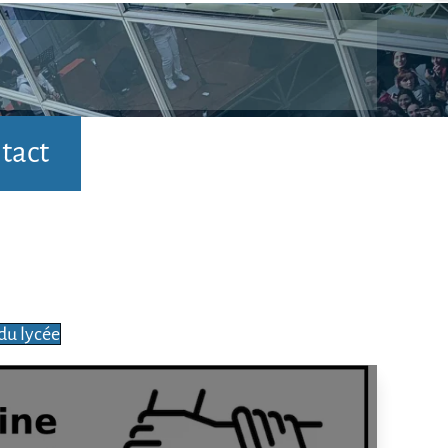
tact
du lycée