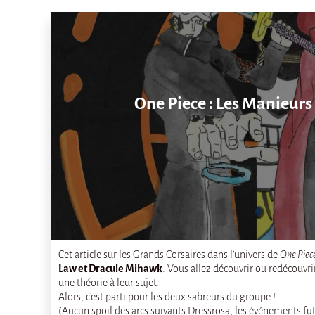
One Piece : Les Manieur
Cet article sur les Grands Corsaires dans l’univers de
One Piec
Law et Dracule Mihawk
. Vous allez découvrir ou redécouvrir 
une théorie à leur sujet.
Alors, c’est parti pour les deux sabreurs du groupe !
(Aucun spoil des arcs suivants Dressrosa, les événements fu