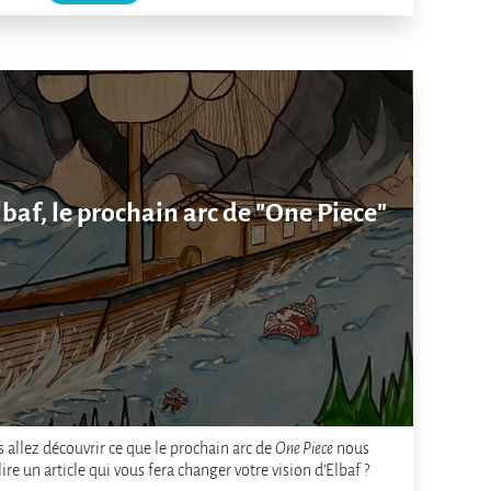
baf, le prochain arc de "One Piece"
 allez découvrir ce que le prochain arc de
One Piece
nous
lire un article qui vous fera changer votre vision d’Elbaf ?