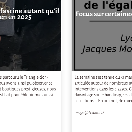
fascine autant qu'il
Focus sur certaines
ien en 2025
s parcouru le Triangle d’or -
La semaine s’est tenue du 31 mars
s avons ainsi pu observer ce
articulée autour de nombreux ate
et boutiques prestigieuses, nous
interventions dans les classes. 
t fait pour éblouir mais aussi
davantage sur le handicap, ses d
sensations... En un mot, de mie
image@Thibault S.