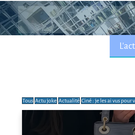
L'ac
Tous
Actu joke
Actualité
Ciné : je les ai vus pour 