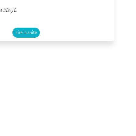
ête ©Emy B.
Lire la suite