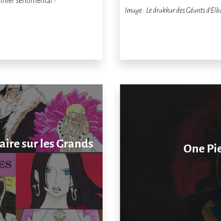
sinier sentimental !
Image : Le drakkar des Géants d’El
aire sur les Grands
One Pie