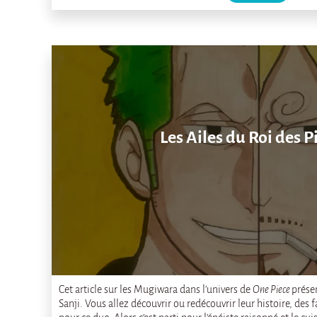
Les Ailes du Roi des P
Cet article sur les Mugiwara dans l’univers de
One Piece
prése
Sanji. Vous allez découvrir ou redécouvrir leur histoire, des f