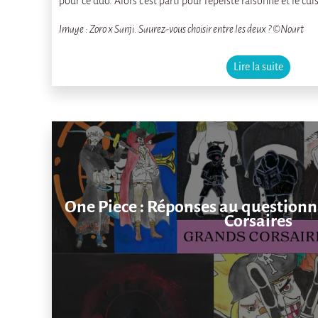
pour ce duo. Alors c’est parti pour l’épéiste raisonné et le cui
Image : Zoro x Sanji. Saurez-vous choisir entre les deux ? ©Noart
Lire la suite
One Piece : Réponses au questionn
Corsaires