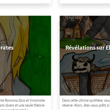
irates
Révélations sur El
nte Roronoa Zoro et Vinsmoke
Dans cette ultime synthèse, vous
aits divers et une seule théorie
réserve. Alors, êtes-vous prêts à 