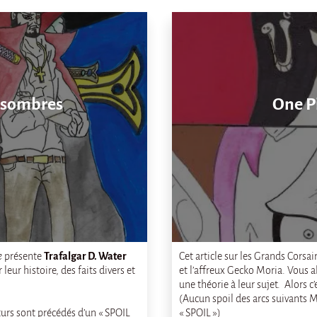
s sombres
One Pi
e
présente
Trafalgar D. Water
Cet article sur les Grands Corsai
leur histoire, des faits divers et
et l’affreux Gecko Moria. Vous al
une théorie à leur sujet. Alors c
(Aucun spoil des arcs suivants 
turs sont précédés d’un « SPOIL
« SPOIL »)