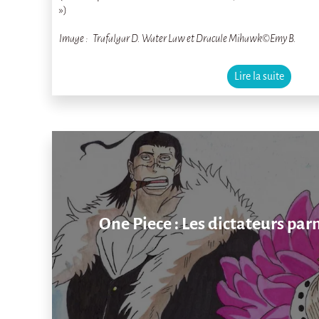
»)
Image : Trafalgar D. Water Law et Dracule Mihawk©Emy B.
Lire la suite
One Piece : Les dictateurs parm