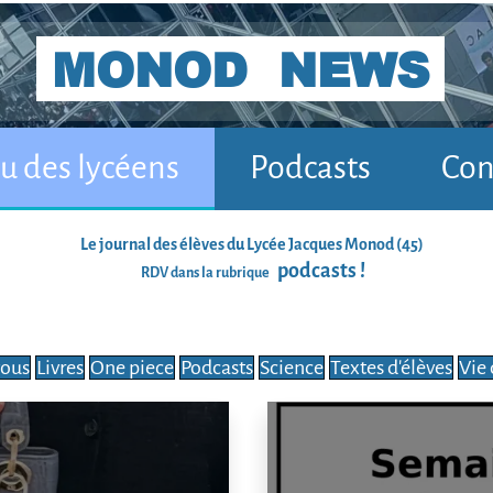
MONOD NEWS
tu des lycéens
Podcasts
Con
Le
journal
des élèves du Lycée Jacques Monod (45)
podcasts !
RDV dans la rubrique
vous
Livres
One piece
Podcasts
Science
Textes d'élèves
Vie 