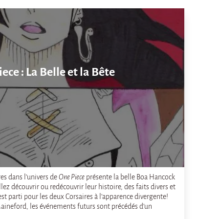
ece : La Belle et la Bête
res dans l’univers de
One Piece
présente la belle Boa Hancock
lez découvrir ou redécouvrir leur histoire, des faits divers et
’est parti pour les deux Corsaires à l’apparence divergente!
Maineford, les événements futurs sont précédés d’un